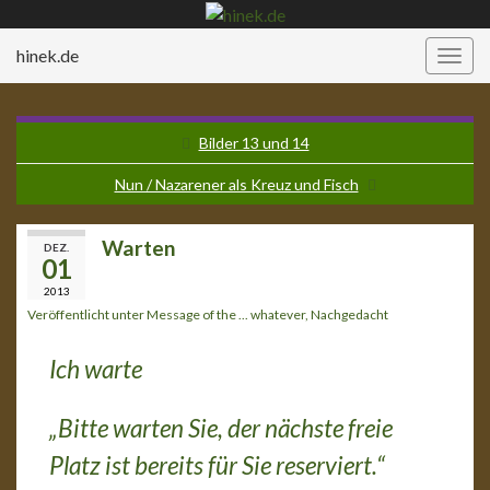
hinek.de
Navi
umsc
Bilder 13 und 14
Nun / Nazarener als Kreuz und Fisch
Warten
DEZ.
01
2013
Veröffentlicht unter
Message of the ... whatever
,
Nachgedacht
Ich warte
„Bitte warten Sie, der nächste freie
Platz ist bereits für Sie reserviert.“