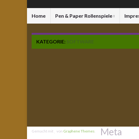
Home
Pen & Paper Rollenspiele
Impre
KATEGORIE:
SOFTWARE
Meta
Gemacht mit
von
Graphene Themes
.