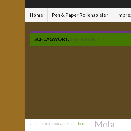
Home
Pen & Paper Rollenspiele
Impre
SCHLAGWORT:
SHAREPOINT
Meta
Gemacht mit
von
Graphene Themes
.