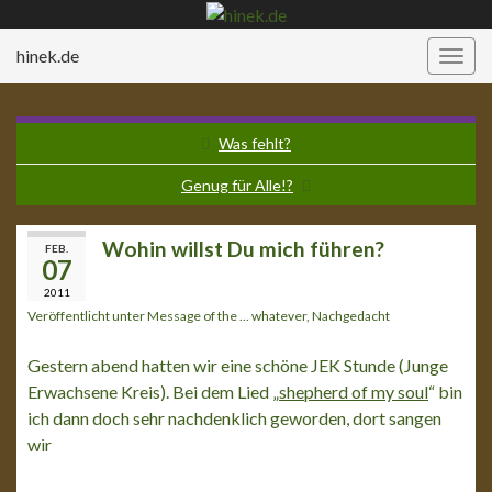
hinek.de
Navi
umsc
Was fehlt?
Genug für Alle!?
Wohin willst Du mich führen?
FEB.
07
2011
Veröffentlicht unter
Message of the ... whatever
,
Nachgedacht
Gestern abend hatten wir eine schöne JEK Stunde (Junge
Erwachsene Kreis). Bei dem Lied „
shepherd of my soul
“ bin
ich dann doch sehr nachdenklich geworden, dort sangen
wir